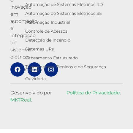
Automação de Sistemas Elétricos RD
inovação
Automação de Sistemas Elétricos SE
em
automação
Automação Industrial
e
Controle de Acessos
integração
Detecção de Incêndio
de
Sistemas UPs
sistemas
elétricos.
Cabeamento Estruturado
Treinamentos Técnicos e de Segurança
Contato
Ouvidoria
Desenvolvido por
Política de Privacidade
.
MKTReal.