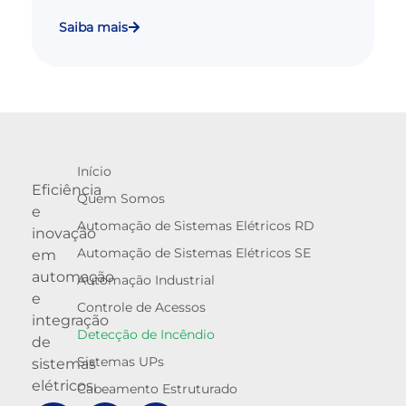
Saiba mais
Início
Eficiência
Quem Somos
e
Automação de Sistemas Elétricos RD
inovação
Automação de Sistemas Elétricos SE
em
automação
Automação Industrial
e
Controle de Acessos
integração
Detecção de Incêndio
de
Sistemas UPs
sistemas
elétricos.
Cabeamento Estruturado