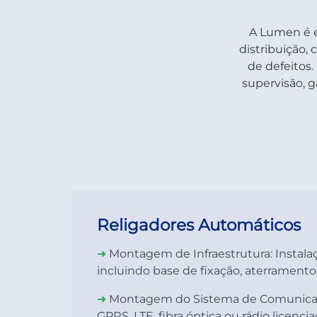
A Lumen é 
distribuição,
de defeitos
supervisão, g
Religadores Automáticos
➜
Montagem de Infraestrutura:
Instala
incluindo base de fixação, aterramento e
➜
Montagem do Sistema de Comunica
GPRS, LTE, fibra óptica ou rádio licenc