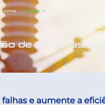
m Somos
Soluções
Representante Schneider
o de Sistemas Elé
falhas e aumente a efici