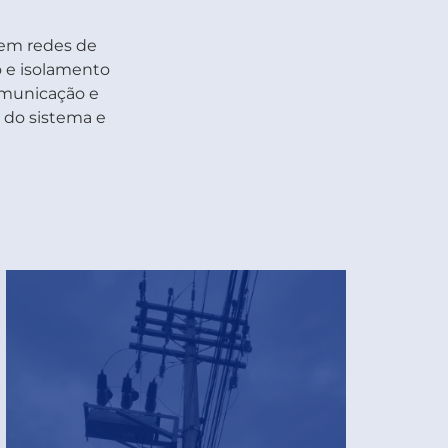
em redes de
o e isolamento
omunicação e
o do sistema e