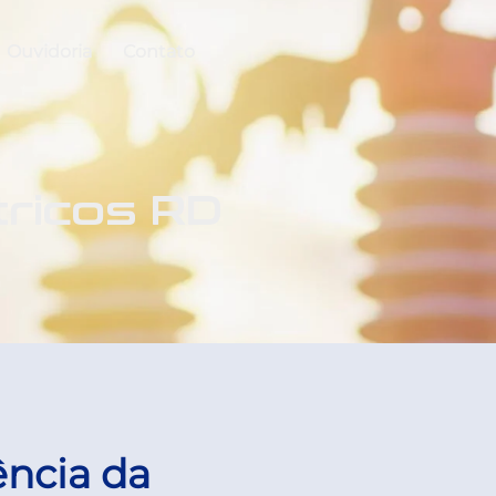
Ouvidoria
Contato
tricos RD
ência da