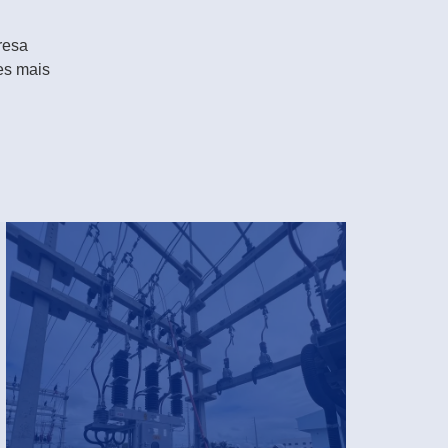
resa
es mais