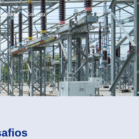
vidoria
Contato
afios