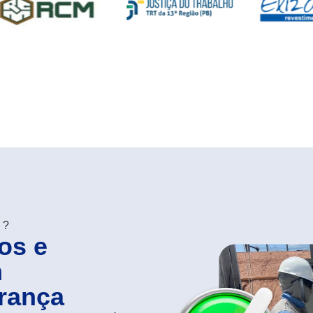
N?
os e
m
rança